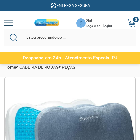
ENTREGA SEGURA
0
Olá!
Faça o seu login!
Despacho em 24h - Atendimento Especial PJ
Home
CADEIRA DE RODAS
PEÇAS