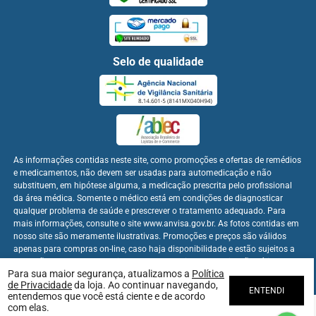
Selo de qualidade
As informações contidas neste site, como promoções e ofertas de remédios
e medicamentos, não devem ser usadas para automedicação e não
substituem, em hipótese alguma, a medicação prescrita pelo profissional
da área médica. Somente o médico está em condições de diagnosticar
qualquer problema de saúde e prescrever o tratamento adequado. Para
mais informações, consulte o site www.anvisa.gov.br. As fotos contidas em
nosso site são meramente ilustrativas. Promoções e preços são válidos
apenas para compras on-line, caso haja disponibilidade e estão sujeitos a
alterações no decorrer do dia. Os preços publicados no site são válidos
Para sua maior segurança, atualizamos a
Política
apenas para compras on-line.
de Privacidade
da loja. Ao continuar navegando,
ENTENDI
entendemos que você está ciente e de acordo
com elas.
Farmabem Distribuidora - CNPJ: 22.094.397/0001-60