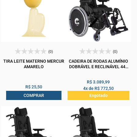
(0)
(0)
TIRA LEITE MATERNO MERCUR
CADEIRA DE RODAS ALUMÍNIO
AMARELO
DOBRÁVEL E RECLINÁVEL 44L
P45 A50 MA3R ORTOMOBIL
150KG
R$ 3.089,99
R$ 25,50
4x de
R$ 772,50
COMPRAR
Esgotado