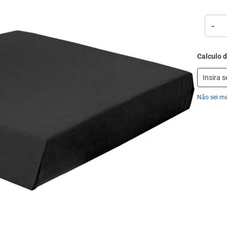
-
Não sei m