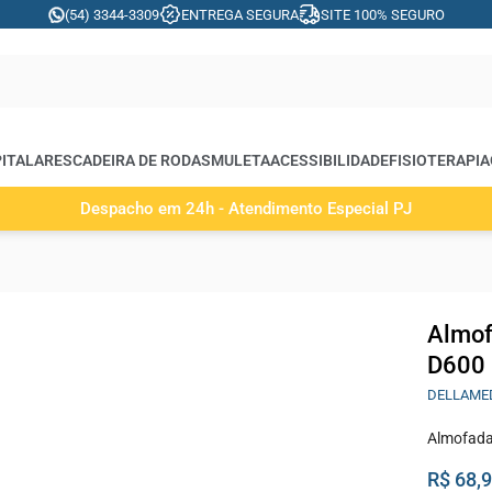
(54) 3344-3309
ENTREGA SEGURA
SITE 100% SEGURO
ITALARES
CADEIRA DE RODAS
MULETA
ACESSIBILIDADE
FISIOTERAPIA
Despacho em 24h - Atendimento Especial PJ
Almof
D600 
DELLAME
Almofada
R$ 68,