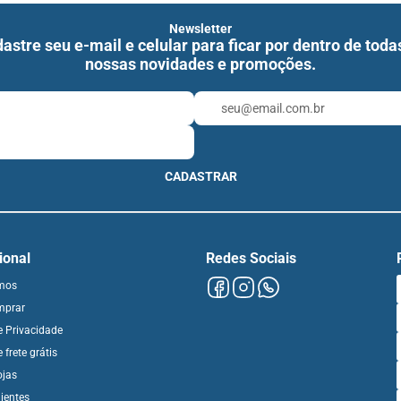
Newsletter
astre seu e-mail e celular para ficar por dentro de toda
nossas novidades e promoções.
CADASTRAR
cional
Redes Sociais
mos
mprar
de Privacidade
e frete grátis
ojas
ientes