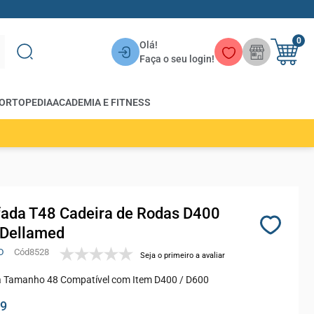
0
Olá!
Faça o seu login!
ORTOPEDIA
ACADEMIA E FITNESS
ada T48 Cadeira de Rodas D400
Dellamed
D
8528
Seja o primeiro a avaliar
 Tamanho 48 Compatível com Item D400 / D600
99