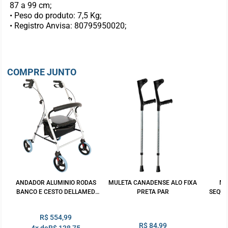
87 a 99 cm;
• Peso do produto: 7,5 Kg;
• Registro Anvisa: 80795950020;
COMPRE JUNTO
ANDADOR ALUMINIO RODAS
MULETA CANADENSE ALO FIXA
MU
BANCO E CESTO DELLAMED
PRETA PAR
SEQUE
D12
15
R$ 554,99
R$ 84,99