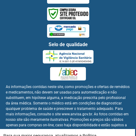
Selo de qualidade
As informações contidas neste site, como promoções e ofertas de remédios
e medicamentos, não devem ser usadas para automedicação e não
substituem, em hipótese alguma, a medicação prescrita pelo profissional
da área médica. Somente o médico está em condições de diagnosticar
qualquer problema de saúde e prescrever o tratamento adequado. Para
mais informações, consulte o site www.anvisa.gov.br. As fotos contidas em
nosso site são meramente ilustrativas. Promoções e preços são válidos
apenas para compras on-line, caso haja disponibilidade e estão sujeitos a
alterações no decorrer do dia. Os preços publicados no site são válidos
Para sua maior segurança, atualizamos a
Política
apenas para compras on-line.