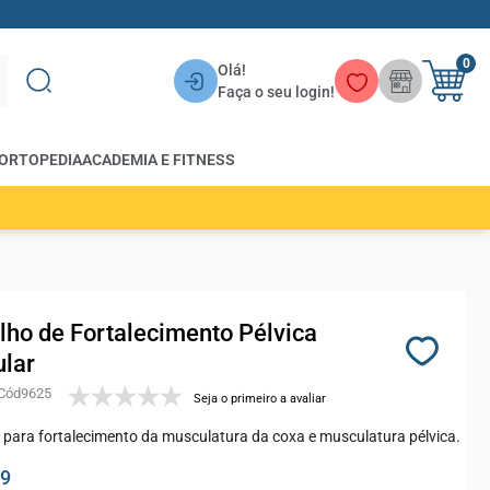
0
Olá!
Faça o seu login!
ORTOPEDIA
ACADEMIA E FITNESS
lho de Fortalecimento Pélvica
lar
9625
Seja o primeiro a avaliar
 para fortalecimento da musculatura da coxa e musculatura pélvica.
99