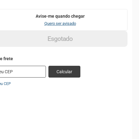
Avise-me quando chegar
Quero ser avisado
Esgotado
Calcular
eu CEP