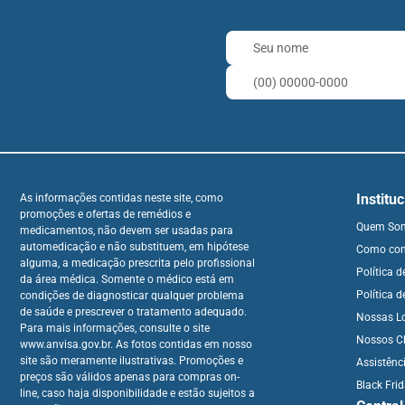
Institu
As informações contidas neste site, como
promoções e ofertas de remédios e
Quem So
medicamentos, não devem ser usadas para
automedicação e não substituem, em hipótese
Como co
alguma, a medicação prescrita pelo profissional
Política 
da área médica. Somente o médico está em
Política d
condições de diagnosticar qualquer problema
de saúde e prescrever o tratamento adequado.
Nossas L
Para mais informações, consulte o site
Nossos Cl
www.anvisa.gov.br. As fotos contidas em nosso
site são meramente ilustrativas. Promoções e
Assistênc
preços são válidos apenas para compras on-
Black Fri
line, caso haja disponibilidade e estão sujeitos a