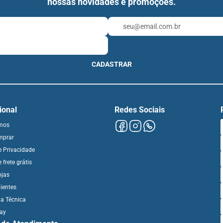
nossas novidades e promoções.
CADASTRAR
cional
Redes Sociais
mos
mprar
de Privacidade
e frete grátis
ojas
ientes
ia Técnica
day