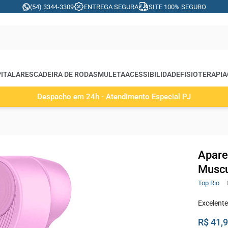
(54) 3344-3309
ENTREGA SEGURA
SITE 100% SEGURO
ITALARES
CADEIRA DE RODAS
MULETA
ACESSIBILIDADE
FISIOTERAPIA
Despacho em 24h - Atendimento Especial PJ
Apare
Muscu
Top Rio
Excelente
R$ 41,