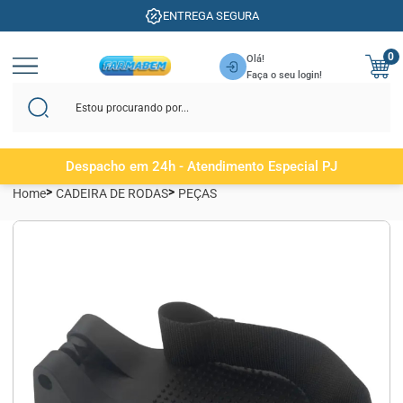
ENTREGA SEGURA
0
Olá!
Faça o seu login!
Despacho em 24h - Atendimento Especial PJ
Home
CADEIRA DE RODAS
PEÇAS