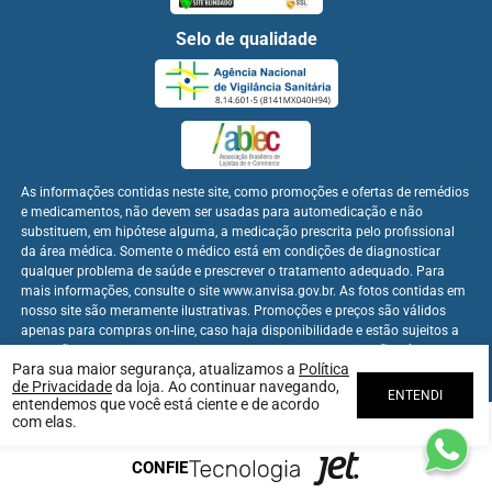
Selo de qualidade
As informações contidas neste site, como promoções e ofertas de remédios
e medicamentos, não devem ser usadas para automedicação e não
substituem, em hipótese alguma, a medicação prescrita pelo profissional
da área médica. Somente o médico está em condições de diagnosticar
qualquer problema de saúde e prescrever o tratamento adequado. Para
mais informações, consulte o site www.anvisa.gov.br. As fotos contidas em
nosso site são meramente ilustrativas. Promoções e preços são válidos
apenas para compras on-line, caso haja disponibilidade e estão sujeitos a
alterações no decorrer do dia. Os preços publicados no site são válidos
Para sua maior segurança, atualizamos a
Política
apenas para compras on-line.
de Privacidade
da loja. Ao continuar navegando,
ENTENDI
entendemos que você está ciente e de acordo
com elas.
Farmabem Distribuidora - CNPJ: 22.094.397/0001-60
CONFIE