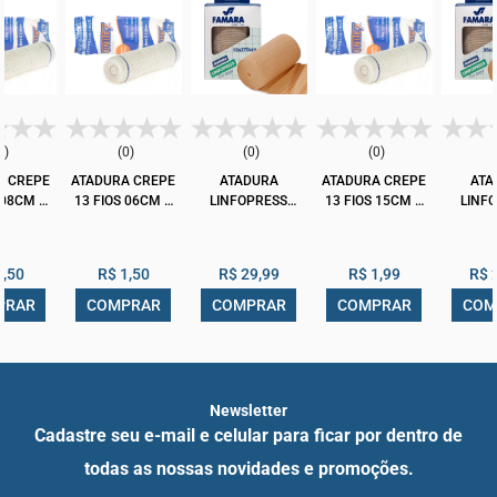
0)
(0)
(0)
(0)
A CREPE
ATADURA CREPE
ATADURA
ATADURA CREPE
ATA
 08CM X
13 FIOS 06CM X
LINFOPRESS
13 FIOS 15CM X
LINF
80M
1,80M
FAMARA COR
1,80M
FAMA
ENTER
PELE 10X270CM
UNICENTER
PELE 0
RMA
PHARMA
1,50
R$ 1,50
R$ 29,99
R$ 1,99
R$ 
PRAR
COMPRAR
COMPRAR
COMPRAR
COM
Newsletter
Cadastre seu e-mail e celular para ficar por dentro de
todas as nossas novidades e promoções.