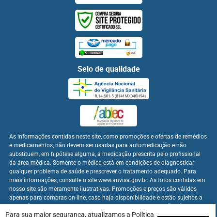
Selo de qualidade
As informações contidas neste site, como promoções e ofertas de remédios
e medicamentos, não devem ser usadas para automedicação e não
substituem, em hipótese alguma, a medicação prescrita pelo profissional
da área médica. Somente o médico está em condições de diagnosticar
qualquer problema de saúde e prescrever o tratamento adequado. Para
mais informações, consulte o site www.anvisa.gov.br. As fotos contidas em
nosso site são meramente ilustrativas. Promoções e preços são válidos
apenas para compras on-line, caso haja disponibilidade e estão sujeitos a
alterações no decorrer do dia. Os preços publicados no site são válidos
Para sua maior segurança, atualizamos a
Política
apenas para compras on-line.