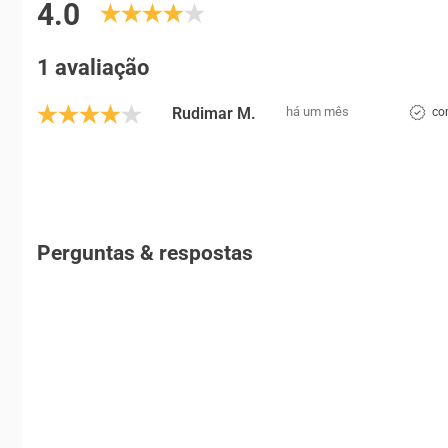
4.0
1 avaliação
Rudimar M.
há um mês
co
Perguntas & respostas