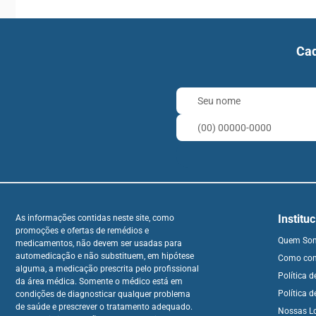
Cad
Institu
As informações contidas neste site, como
promoções e ofertas de remédios e
Quem So
medicamentos, não devem ser usadas para
automedicação e não substituem, em hipótese
Como co
alguma, a medicação prescrita pelo profissional
Política 
da área médica. Somente o médico está em
Política d
condições de diagnosticar qualquer problema
de saúde e prescrever o tratamento adequado.
Nossas L