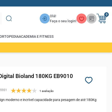
0
Olá!
Faça o seu login!
ORTOPEDIA
ACADEMIA E FITNESS
Digital Bioland 180KG EB9010
5931
1 avaliação
ign moderno e incrível capacidade para pesagem de até 180Kg