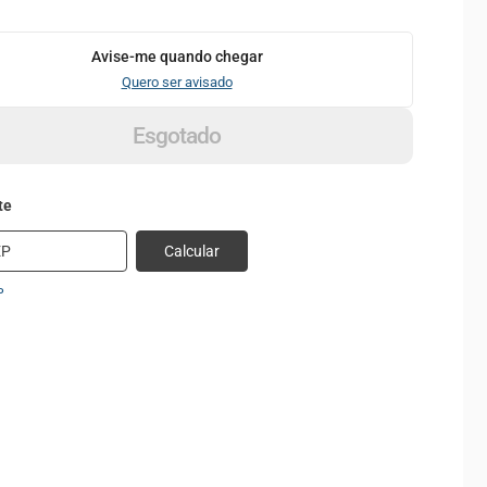
Avise-me quando chegar
Quero ser avisado
Esgotado
Calcular
P