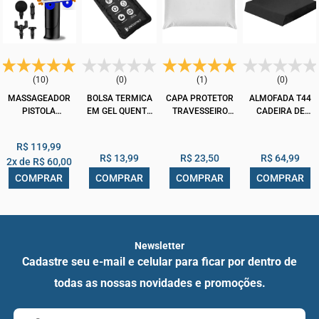
(10)
(0)
(1)
(0)
MASSAGEADOR
BOLSA TERMICA
CAPA PROTETOR
ALMOFADA T44
PISTOLA
EM GEL QUENTE
TRAVESSEIRO
CADEIRA DE
MIOFASCIAL
FRIA PEQUENO
SILICONADA
RODAS D400
PROFISSIONAL
DELLAMED
IMPERMEÁVEL
D600 DELLAMED
R$ 119,99
MASSAGE GUN
COM ZÍPER
R$ 13,99
R$ 23,50
R$ 64,99
2x de
R$ 60,00
123 ÚTIL
TRANSPARENTE
CIPEL
COMPRAR
COMPRAR
COMPRAR
COMPRAR
Newsletter
Cadastre seu e-mail e celular para ficar por dentro de
todas as nossas novidades e promoções.