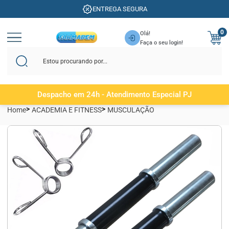
ENTREGA SEGURA
0
Olá!
Faça o seu login!
Despacho em 24h - Atendimento Especial PJ
Home
ACADEMIA E FITNESS
MUSCULAÇÃO