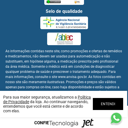
Selo de qualidade
As informações contidas neste site, como promoções e ofertas de remédios
e medicamentos, não devem ser usadas para automedicação e não
substituem, em hipótese alguma, a medicação prescrita pelo profissional
da área médica. Somente o médico está em condições de diagnosticar
qualquer problema de saúde e prescrever o tratamento adequado. Para
mais informações, consulte o site www.anvisa.gov.br. As fotos contidas em
nosso site são meramente ilustrativas. Promoções e preços são válidos
apenas para compras on-line, caso haja disponibilidade e estão sujeitos a
alterações no decorrer do dia. Os preços publicados no site são válidos
Para sua maior segurança, atualizamos a
Política
apenas para compras on-line.
de Privacidade
da loja. Ao continuar navegando,
ENTENDI
entendemos que você está ciente e de acordo
com elas.
Farmabem Distribuidora - CNPJ: 22.094.397/0001-60
CONFIE