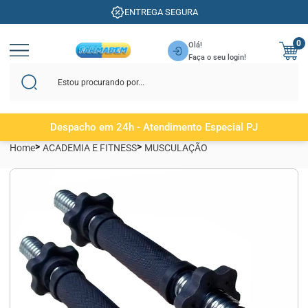
ENTREGA SEGURA
0
Olá!
Faça o seu login!
Despacho em 24h - Atendimento Especial PJ
Home
ACADEMIA E FITNESS
MUSCULAÇÃO