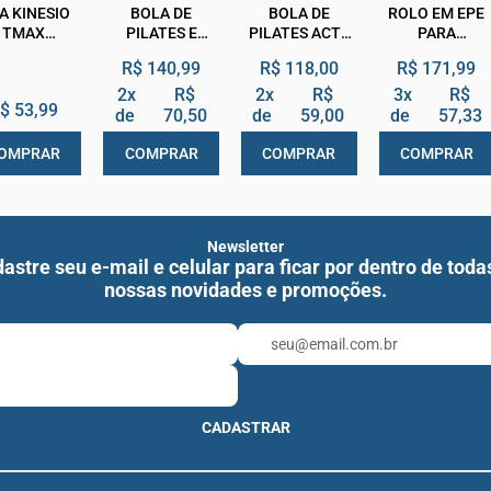
TA KINESIO
BOLA DE
BOLA DE
ROLO EM EPE
TMAX
PILATES E
PILATES ACTE
PARA
ANDAGEM
EXERCÍCIOS
GYM BALL
EXERCÍCIOS
R$ 140,99
R$ 118,00
R$ 171,99
SIVA 5M X
55CM LARANJA
ACTE 90CM
M BIOLAND
HIDROLIGHT
2x
R$
2x
R$
3x
R$
$ 53,99
de
70,50
de
59,00
de
57,33
OMPRAR
COMPRAR
COMPRAR
COMPRAR
Newsletter
astre seu e-mail e celular para ficar por dentro de toda
nossas novidades e promoções.
CADASTRAR