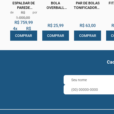
ESPALDAR DE
BOLA
PAR DE BOLAS
FI
PAREDE
OVERBALL
TONIFICADORAS
ALONGAMENTO
26CM PARA
AREIA ONEAL
B
R$
BARRA DE LING
PILATES
ADE
1.000,00
MADEIRA
SUPERMEDY
5C
R$ 759,99
R$ 25,99
R$ 63,00
R
CLASSIC
4x
R$
ARKTUS
de
190,00
COMPRAR
COMPRAR
COMPRAR
C
Cad