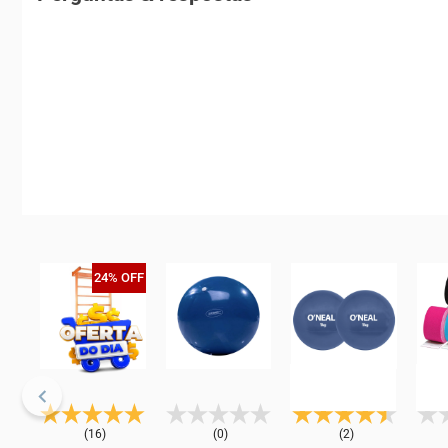
24% OFF
(16)
(0)
(2)