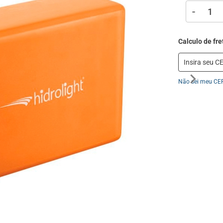
-
Não sei meu CE