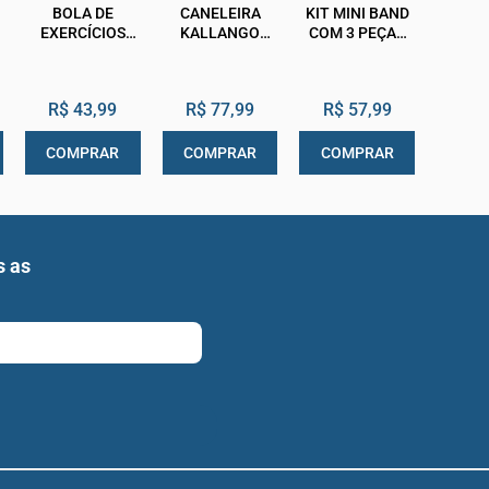
BOLA DE
CANELEIRA
KIT MINI BAND
EXERCÍCIOS
KALLANGO
COM 3 PEÇAS
OVERBALL
TRADICIONAL
HIDROLIGHT
20CM
NYLON PRETA
HIDROLIGHT
3KG PAR
R$ 43,99
R$ 77,99
R$ 57,99
COMPRAR
COMPRAR
COMPRAR
s as