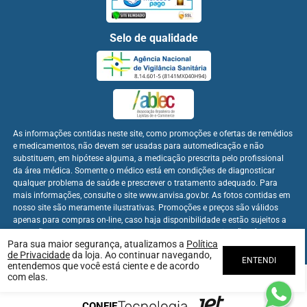
Selo de qualidade
As informações contidas neste site, como promoções e ofertas de remédios
e medicamentos, não devem ser usadas para automedicação e não
substituem, em hipótese alguma, a medicação prescrita pelo profissional
da área médica. Somente o médico está em condições de diagnosticar
qualquer problema de saúde e prescrever o tratamento adequado. Para
mais informações, consulte o site www.anvisa.gov.br. As fotos contidas em
nosso site são meramente ilustrativas. Promoções e preços são válidos
apenas para compras on-line, caso haja disponibilidade e estão sujeitos a
alterações no decorrer do dia. Os preços publicados no site são válidos
Para sua maior segurança, atualizamos a
Política
apenas para compras on-line.
de Privacidade
da loja. Ao continuar navegando,
ENTENDI
entendemos que você está ciente e de acordo
com elas.
Farmabem Distribuidora - CNPJ: 22.094.397/0001-60
CONFIE