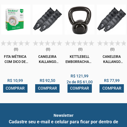
(0)
(0)
(0)
(0)
FITA MÉTRICA
CANELEIRA
KETTLEBELL
CANELEIRA
COM DICO DE
KALLANGO
EMBORRACHADO
KALLANGO
ÍNDICE DE
TRADICIONAL
PRETO 6KG
TRADICIONAL
MASSA
NYLON PRETA
NYLON PRETA
R$ 121,99
CORPORAL 1,5M
4KG PAR
3KG PAR
R$ 10,99
R$ 92,50
R$ 77,99
2x de
R$ 61,00
GF-003 BIOLAND
COMPRAR
COMPRAR
COMPRAR
COMPRAR
Newsletter
Cadastre seu e-mail e celular para ficar por dentro de