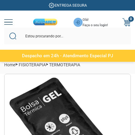
ENTREGA SEGURA
0
Olá!
Faça o seu login!
Despacho em 24h - Atendimento Especial PJ
Home
FISIOTERAPIA
TERMOTERAPIA