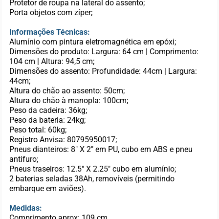
Protetor de roupa na lateral do assento;
Porta objetos com zíper;
Informações Técnicas:
Alumínio com pintura eletromagnética em epóxi;
Dimensões do produto: Largura: 64 cm | Comprimento:
104 cm | Altura: 94,5 cm;
Dimensões do assento: Profundidade: 44cm | Largura:
44cm;
Altura do chão ao assento: 50cm;
Altura do chão à manopla: 100cm;
Peso da cadeira: 36kg;
Peso da bateria: 24kg;
Peso total: 60kg;
Registro Anvisa: 80795950017;
Pneus dianteiros: 8" X 2" em PU, cubo em ABS e pneu
antifuro;
Pneus traseiros: 12.5" X 2.25" cubo em alumínio;
2 baterias seladas 38Ah, removíveis (permitindo
embarque em aviões).
Medidas:
Comprimento aprox: 109 cm