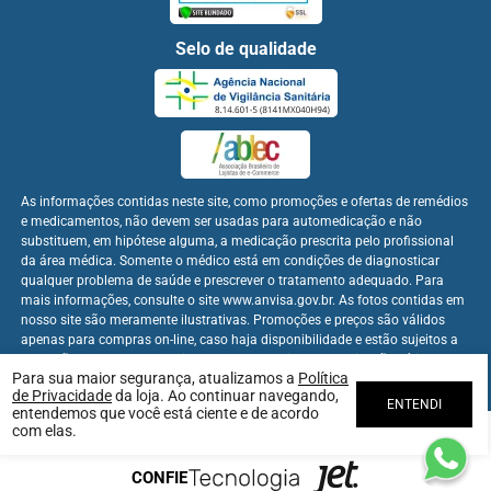
Selo de qualidade
As informações contidas neste site, como promoções e ofertas de remédios
e medicamentos, não devem ser usadas para automedicação e não
substituem, em hipótese alguma, a medicação prescrita pelo profissional
da área médica. Somente o médico está em condições de diagnosticar
qualquer problema de saúde e prescrever o tratamento adequado. Para
mais informações, consulte o site www.anvisa.gov.br. As fotos contidas em
nosso site são meramente ilustrativas. Promoções e preços são válidos
apenas para compras on-line, caso haja disponibilidade e estão sujeitos a
alterações no decorrer do dia. Os preços publicados no site são válidos
Para sua maior segurança, atualizamos a
Política
apenas para compras on-line.
de Privacidade
da loja. Ao continuar navegando,
ENTENDI
entendemos que você está ciente e de acordo
com elas.
Farmabem Distribuidora - CNPJ: 22.094.397/0001-60
CONFIE