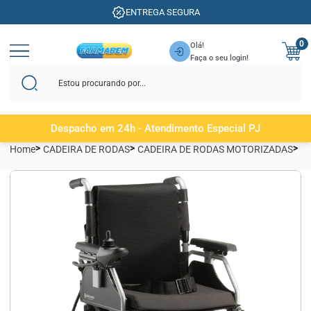
ENTREGA SEGURA
0
Olá!
Faça o seu login!
Despacho em 24h - Atendimento Especial PJ
Home
CADEIRA DE RODAS
CADEIRA DE RODAS MOTORIZADAS
N