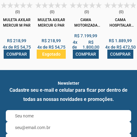
(0)
(0)
(0)
(0)
MULETA AXILAR
MULETA AXILAR
CAMA
CAMA
MERCUR M PAR
MERCUR G PAR
MOTORIZADA
HOSPITALAR
ARTICULADA
DELLAMED DX2
R$ 7.199,99
COMFORT PILATI
MANUAL
R$ 218,99
R$ 218,99
R$ 1.889,99
COM ELEVAÇÃO
4x
R$
4x de
R$ 54,75
4x de
R$ 54,75
de
1.800,00
4x de
R$ 472,50
COMPRAR
COMPRAR
COMPRAR
Esgotado
Newsletter
Cadastre seu e-mail e celular para ficar por dentro de
todas as nossas novidades e promoções.