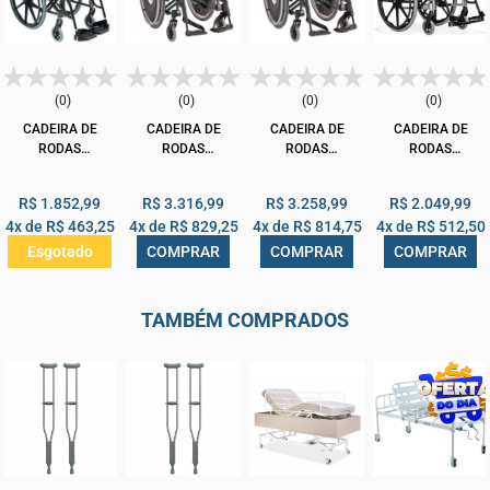
(0)
(0)
(0)
(0)
CADEIRA DE
CADEIRA DE
CADEIRA DE
CADEIRA DE
RODAS
RODAS
RODAS
RODAS
ORTOBRAS KE
ORTOBRAS K3
ORTOBRAS K3
ORTOBRAS KE
ASSENTO 48CM
GRÁFITE
GRAFITE
ASSENTO 50CM
R$ 1.852,99
R$ 3.316,99
R$ 3.258,99
R$ 2.049,99
DOBRÁVEL
ASSENTO 44L X
ASSENTO 46L X
DOBRÁVEL
4x de
R$ 463,25
4x de
R$ 829,25
4x de
R$ 814,75
4x de
R$ 512,50
PRETA
40P X 40A
45P X 45A
OBESO 120KG
PRETA
COMPRAR
COMPRAR
COMPRAR
Esgotado
TAMBÉM COMPRADOS