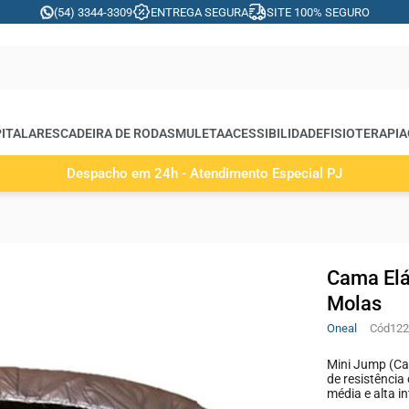
(54) 3344-3309
ENTREGA SEGURA
SITE 100% SEGURO
ITALARES
CADEIRA DE RODAS
MULETA
ACESSIBILIDADE
FISIOTERAPIA
Despacho em 24h - Atendimento Especial PJ
Cama Elá
Molas
Oneal
122
Mini Jump (Ca
de resistência
média e alta i