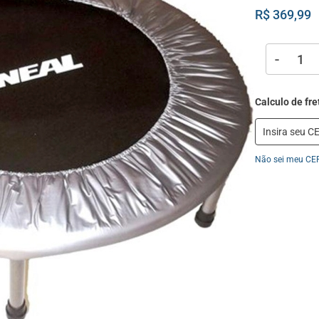
R$ 369,99
-
Não sei meu CE