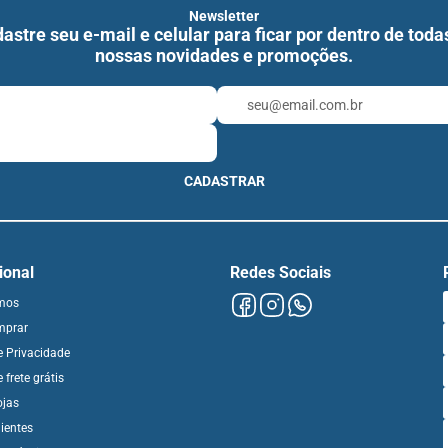
Newsletter
astre seu e-mail e celular para ficar por dentro de toda
nossas novidades e promoções.
CADASTRAR
cional
Redes Sociais
mos
mprar
de Privacidade
e frete grátis
ojas
ientes