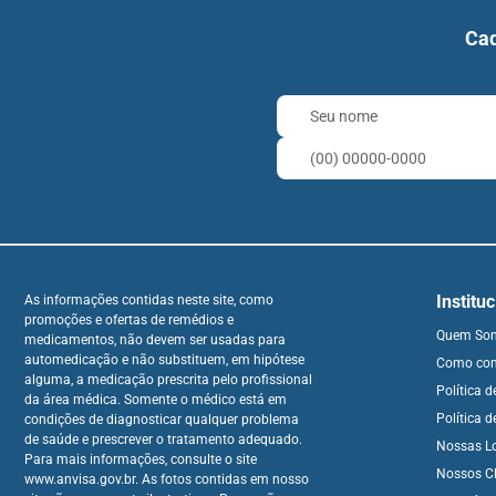
Cad
Institu
As informações contidas neste site, como
promoções e ofertas de remédios e
Quem So
medicamentos, não devem ser usadas para
automedicação e não substituem, em hipótese
Como co
alguma, a medicação prescrita pelo profissional
Política 
da área médica. Somente o médico está em
Política d
condições de diagnosticar qualquer problema
de saúde e prescrever o tratamento adequado.
Nossas L
Para mais informações, consulte o site
Nossos Cl
www.anvisa.gov.br. As fotos contidas em nosso