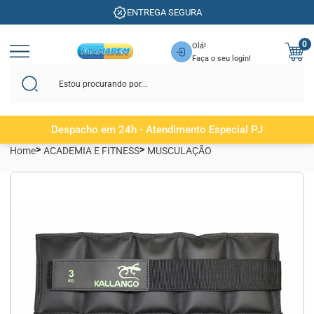
ENTREGA SEGURA
0
Olá!
Faça o seu login!
Despacho em 24h - Atendimento Especial PJ
Home
ACADEMIA E FITNESS
MUSCULAÇÃO