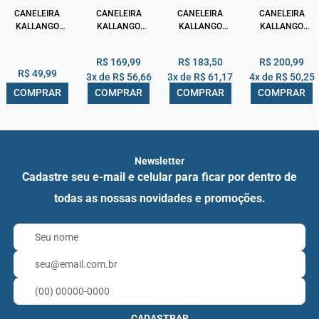
CANELEIRA
CANELEIRA
CANELEIRA
CANELEIRA
KALLANGO
KALLANGO
KALLANGO
KALLANGO
PROFISSIONAL
PROFISSIONAL
PROFISSIONAL
PROFISSIONAL
EMBORRACHADA
EMBORRACHADA
EMBORRACHADA
EMBORRACHADA
R$ 169,99
R$ 183,50
R$ 200,99
PRETA 1,5KG PAR
PRETA 6KG PAR
PRETA 7KG PAR
PRETA 8KG PAR
R$ 49,99
3x de
R$ 56,66
3x de
R$ 61,17
4x de
R$ 50,25
COMPRAR
COMPRAR
COMPRAR
COMPRAR
Newsletter
Cadastre seu e-mail e celular para ficar por dentro de
todas as nossas novidades e promoções.
CADASTRAR