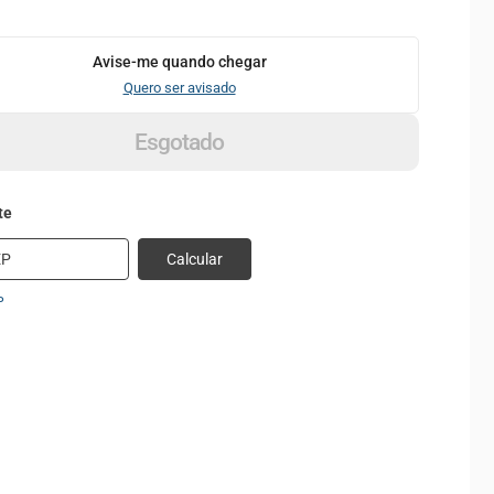
Avise-me quando chegar
Quero ser avisado
Esgotado
Calcular
P