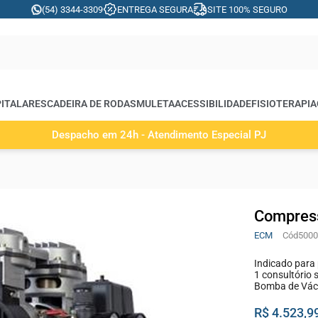
(54) 3344-3309
ENTREGA SEGURA
SITE 100% SEGURO
ITALARES
CADEIRA DE RODAS
MULETA
ACESSIBILIDADE
FISIOTERAPIA
Despacho em 24h - Atendimento Especial PJ
Compress
ECM
5000
Indicado para 
1 consultório
Bomba de Vác
R$ 4.523,9