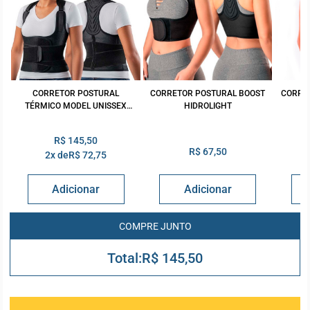
CORRETOR POSTURAL
CORRETOR POSTURAL BOOST
CORRE
TÉRMICO MODEL UNISSEX
HIDROLIGHT
B
ESTREITO OR1456 HIDROLIGHT
R$ 145,50
R$ 67,50
2x de
R$ 72,75
R$ 145,50