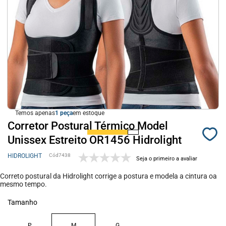
Temos apenas
1
em estoque
Corretor Postural Térmico Model
Unissex Estreito OR1456 Hidrolight
HIDROLIGHT
7438
Seja o primeiro a avaliar
Correto postural da Hidrolight corrige a postura e modela a cintura oa
mesmo tempo.
Tamanho
P
M
G