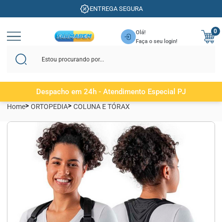
ENTREGA SEGURA
0
Olá!
Faça o seu login!
Despacho em 24h - Atendimento Especial PJ
Home
ORTOPEDIA
COLUNA E TÓRAX