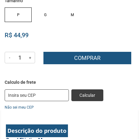
Tamanho
P
G
M
R$ 44,99
COMPRAR
-
+
Calcular
Não sei meu CEP
Descrição do produto