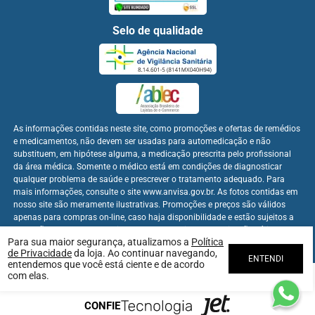
Selo de qualidade
As informações contidas neste site, como promoções e ofertas de remédios
e medicamentos, não devem ser usadas para automedicação e não
substituem, em hipótese alguma, a medicação prescrita pelo profissional
da área médica. Somente o médico está em condições de diagnosticar
qualquer problema de saúde e prescrever o tratamento adequado. Para
mais informações, consulte o site www.anvisa.gov.br. As fotos contidas em
nosso site são meramente ilustrativas. Promoções e preços são válidos
apenas para compras on-line, caso haja disponibilidade e estão sujeitos a
alterações no decorrer do dia. Os preços publicados no site são válidos
Para sua maior segurança, atualizamos a
Política
apenas para compras on-line.
de Privacidade
da loja. Ao continuar navegando,
ENTENDI
entendemos que você está ciente e de acordo
com elas.
Farmabem Distribuidora - CNPJ: 22.094.397/0001-60
CONFIE