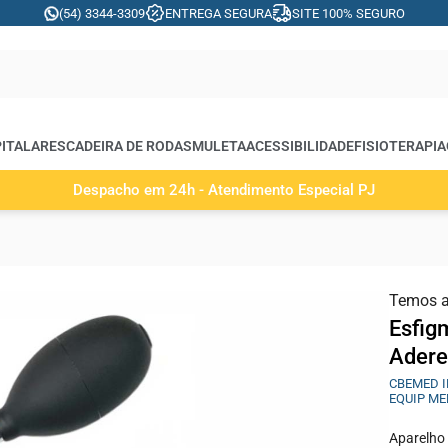
(54) 3344-3309
ENTREGA SEGURA
SITE 100% SEGURO
ITALARES
CADEIRA DE RODAS
MULETA
ACESSIBILIDADE
FISIOTERAPIA
Despacho em 24h - Atendimento Especial PJ
Temos 
Esfig
Adere
CBEMED I
EQUIP ME
Aparelho 