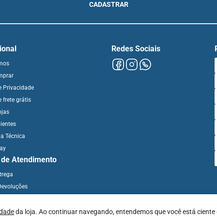
CADASTRAR
cional
Redes Sociais
mos
mprar
de Privacidade
e frete grátis
ojas
ientes
ia Técnica
day
l de Atendimento
ntrega
Devoluções
idade
da loja. Ao continuar navegando, entendemos que você está ciente 