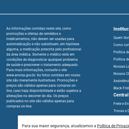
Institu
As informações contidas neste site, como
promoções e ofertas de remédios e
Quem So
medicamentos, não devem ser usadas para
automedicação e não substituem, em hipótese
Como co
alguma, a medicação prescrita pelo profissional
Política 
da área médica. Somente o médico está em
Política d
condições de diagnosticar qualquer problema
de saúde e prescrever o tratamento adequado.
Nossas L
Para mais informações, consulte o site
Nossos Cl
www.anvisa.gov.br. As fotos contidas em nosso
site são meramente ilustrativas. Promoções e
Assistênc
preços são válidos apenas para compras on-
Black Fri
line, caso haja disponibilidade e estão sujeitos a
Centra
alterações no decorrer do dia. Os preços
publicados no site são válidos apenas para
Frete e E
compras on-line.
Trocas e 
Para sua maior segurança, atualizamos a
Política de Privac