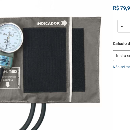
R$ 79,
-
Não sei m