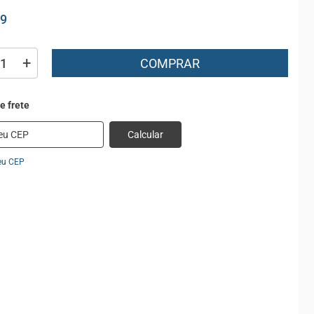
99
+
COMPRAR
Calcular
eu CEP