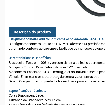
Descrição do produto
Esfigmomanômetro Adulto Brim com Fecho Aderente Bege - P.A
O Esfigmomanômetro Adulto da P.A. MED oferece alta precisão e con
garantindo conforto ao paciente e facilidade de manuseio ao oper
Características e Benefícios:
Braçadeira: Feita em 100% nylon com sistema de fecho aderente pa
Manguito, Tubos e Pêra: Fabricados em PVC resistente.
Manômetro: Escala de 0 a 300 mmHg, aferido individualmente pelo
Válvula: Em metal cromado, protegida contra vazamentos de ar.
Design Compacto: Acompanha bolsa exclusiva para armazenament
Especificações Técnicas:
Cores Disponíveis: Bege.
Tamanho da Braçadeira: 52 x 14 cm.
Abrangência da Circunferência do Braço: 18 a 36 cm.