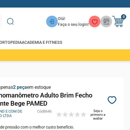
0
Olá!
Faça o seu login!
ORTOPEDIA
ACADEMIA E FITNESS
apenas
2
em estoque
momanômetro Adulto Brim Fecho
nte Bege PAMED
ND E COM DE
8646
Seja o
primeiro a
D LTDA
avaliar
de pressão com o melhor custo benefício.