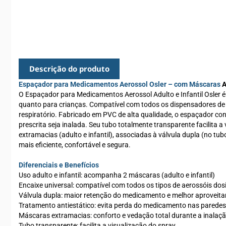
Descrição do produto
Espaçador para Medicamentos Aerossol Osler – com Máscaras
A
O Espaçador para Medicamentos Aerossol Adulto e Infantil Osler é 
quanto para crianças. Compatível com todos os dispensadores de 
respiratório. Fabricado em PVC de alta qualidade, o espaçador co
prescrita seja inalada. Seu tubo totalmente transparente facilita 
extramacias (adulto e infantil), associadas à válvula dupla (no 
mais eficiente, confortável e segura.
Diferenciais e Benefícios
Uso adulto e infantil: acompanha 2 máscaras (adulto e infantil)
Encaixe universal: compatível com todos os tipos de aerossóis do
Válvula dupla: maior retenção do medicamento e melhor aproveit
Tratamento antiestático: evita perda do medicamento nas paredes
Máscaras extramacias: conforto e vedação total durante a inalaç
Tubo transparente: facilita a visualização do spray