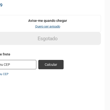
99
Avise-me quando chegar
Quero ser avisado
Esgotado
Calcular
eu CEP