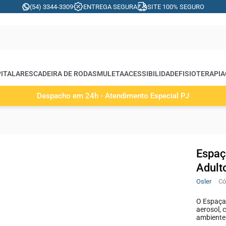
(54) 3344-3309
ENTREGA SEGURA
SITE 100% SEGURO
ITALARES
CADEIRA DE RODAS
MULETA
ACESSIBILIDADE
FISIOTERAPIA
Despacho em 24h - Atendimento Especial PJ
Espaç
Adulto
Osler
O Espaça
aerosol,
ambiente