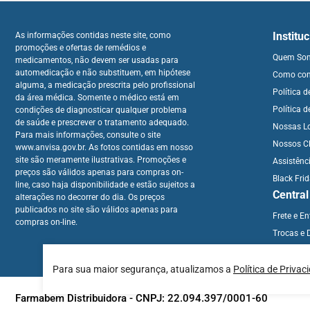
Institu
As informações contidas neste site, como
promoções e ofertas de remédios e
Quem So
medicamentos, não devem ser usadas para
automedicação e não substituem, em hipótese
Como co
alguma, a medicação prescrita pelo profissional
Política 
da área médica. Somente o médico está em
Política d
condições de diagnosticar qualquer problema
de saúde e prescrever o tratamento adequado.
Nossas L
Para mais informações, consulte o site
Nossos Cl
www.anvisa.gov.br. As fotos contidas em nosso
site são meramente ilustrativas. Promoções e
Assistênc
preços são válidos apenas para compras on-
Black Fri
line, caso haja disponibilidade e estão sujeitos a
Centra
alterações no decorrer do dia. Os preços
publicados no site são válidos apenas para
Frete e E
compras on-line.
Trocas e 
Para sua maior segurança, atualizamos a
Política de Privac
Farmabem Distribuidora - CNPJ: 22.094.397/0001-60