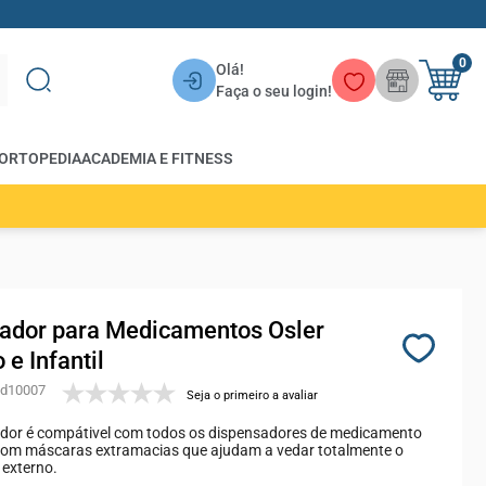
0
Olá!
Faça o seu login!
ORTOPEDIA
ACADEMIA E FITNESS
ador para Medicamentos Osler
 e Infantil
10007
Seja o primeiro a avaliar
dor é compátivel com todos os dispensadores de medicamento
 com máscaras extramacias que ajudam a vedar totalmente o
 externo.