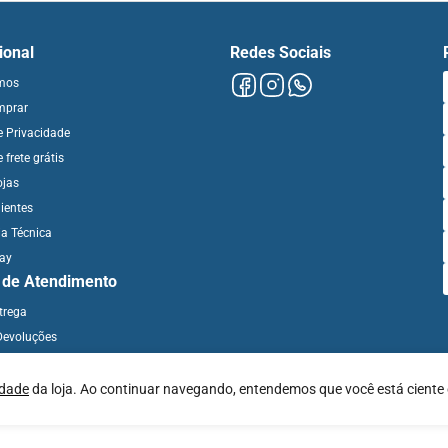
cional
Redes Sociais
mos
mprar
de Privacidade
e frete grátis
ojas
ientes
ia Técnica
day
l de Atendimento
ntrega
Devoluções
idade
da loja. Ao continuar navegando, entendemos que você está ciente 