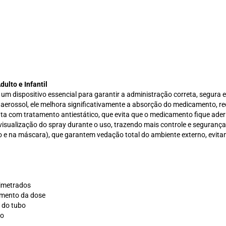
dulto e Infantil
um dispositivo essencial para garantir a administração correta, segura e
aerossol, ele melhora significativamente a absorção do medicamento, r
nta com tratamento antiestático, que evita que o medicamento fique ade
a visualização do spray durante o uso, trazendo mais controle e seguranç
tubo e na máscara), que garantem vedação total do ambiente externo, ev
simetrados
amento da dose
 do tubo
ão