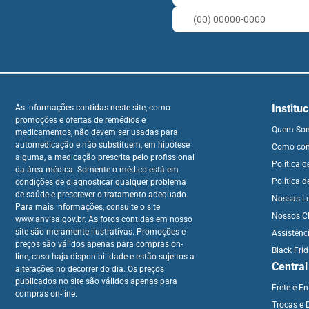
Institu
As informações contidas neste site, como
promoções e ofertas de remédios e
Quem So
medicamentos, não devem ser usadas para
automedicação e não substituem, em hipótese
Como co
alguma, a medicação prescrita pelo profissional
Política 
da área médica. Somente o médico está em
Política d
condições de diagnosticar qualquer problema
de saúde e prescrever o tratamento adequado.
Nossas L
Para mais informações, consulte o site
Nossos Cl
www.anvisa.gov.br. As fotos contidas em nosso
site são meramente ilustrativas. Promoções e
Assistênc
preços são válidos apenas para compras on-
Black Fri
line, caso haja disponibilidade e estão sujeitos a
Centra
alterações no decorrer do dia. Os preços
publicados no site são válidos apenas para
Frete e E
compras on-line.
Trocas e 