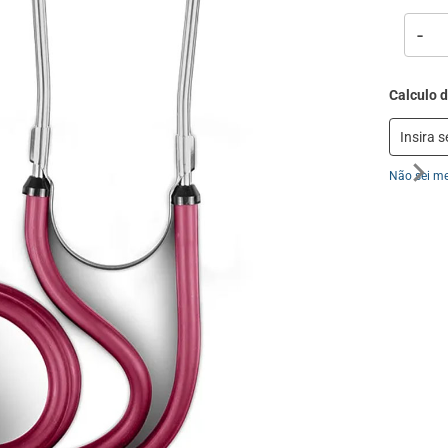
-
Não sei m