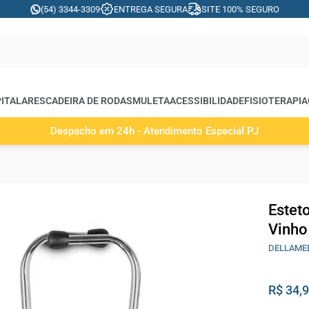
(54) 3344-3309
ENTREGA SEGURA
SITE 100% SEGURO
ITALARES
CADEIRA DE RODAS
MULETA
ACESSIBILIDADE
FISIOTERAPIA
Despacho em 24h - Atendimento Especial PJ
Estet
Vinho
DELLAME
R$ 34,