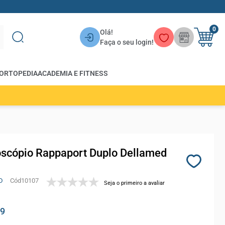
0
Olá!
Faça o seu login!
ORTOPEDIA
ACADEMIA E FITNESS
oscópio Rappaport Duplo Dellamed
D
10107
Seja o primeiro a avaliar
99