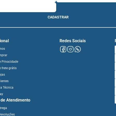
CADASTRAR
cional
Redes Sociais
mos
mprar
de Privacidade
e frete grátis
ojas
ientes
ia Técnica
day
l de Atendimento
ntrega
Devoluções