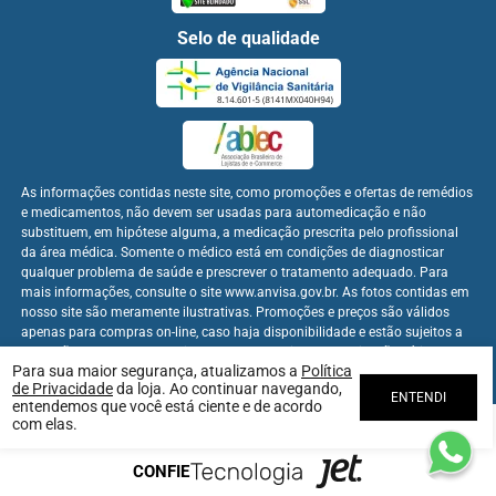
Selo de qualidade
As informações contidas neste site, como promoções e ofertas de remédios
e medicamentos, não devem ser usadas para automedicação e não
substituem, em hipótese alguma, a medicação prescrita pelo profissional
da área médica. Somente o médico está em condições de diagnosticar
qualquer problema de saúde e prescrever o tratamento adequado. Para
mais informações, consulte o site www.anvisa.gov.br. As fotos contidas em
nosso site são meramente ilustrativas. Promoções e preços são válidos
apenas para compras on-line, caso haja disponibilidade e estão sujeitos a
alterações no decorrer do dia. Os preços publicados no site são válidos
Para sua maior segurança, atualizamos a
Política
apenas para compras on-line.
de Privacidade
da loja. Ao continuar navegando,
ENTENDI
entendemos que você está ciente e de acordo
com elas.
Farmabem Distribuidora - CNPJ: 22.094.397/0001-60
CONFIE