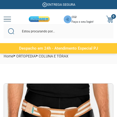
ENTREGA SEGURA
0
Olá!
Faça o seu login!
Despacho em 24h - Atendimento Especial PJ
Home
ORTOPEDIA
COLUNA E TÓRAX