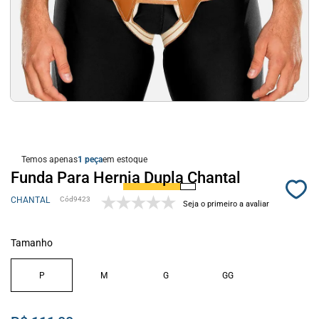
Temos apenas
1
em estoque
Funda Para Hernia Dupla Chantal
CHANTAL
9423
Seja o primeiro a avaliar
Tamanho
P
M
G
GG