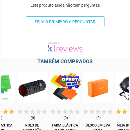
Este produto ainda não tem perguntas
SEJA O PRIMEIRO A PERGUNTAR
TAMBÉM COMPRADOS
2)
(0)
(0)
(0)
LASTICA
ROLO DE
FAIXA ELÁSTICA
BLOCO EM EVA
MEIA B