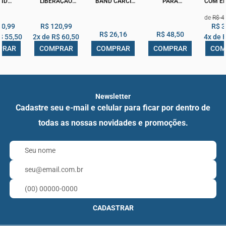
ND
LIBERAÇÃO
BAND CARCI
PARA
COM EL
RMEDY
MIOFASCIAL
1,50M
EXERCICIOS
SUPE
R$ 4
 TODAS
33CM ACTE
HIDROLIGHT
10,99
R$ 120,99
R$ 3
R$ 26,16
R$ 48,50
$ 55,50
2x de
R$ 60,50
4x de
R
PRAR
COMPRAR
COMPRAR
COMPRAR
COM
Newsletter
Cadastre seu e-mail e celular para ficar por dentro de
todas as nossas novidades e promoções.
CADASTRAR