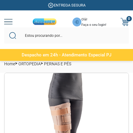
ENTREGA SEGURA
0
Olá!
Faça o seu login!
Despacho em 24h - Atendimento Especial PJ
Home
ORTOPEDIA
PERNAS E PÉS