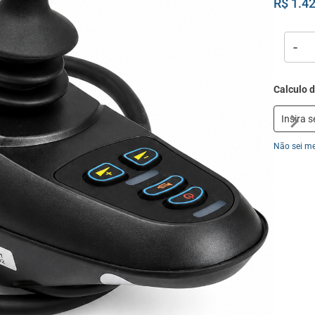
R$ 1.4
-
Não sei m