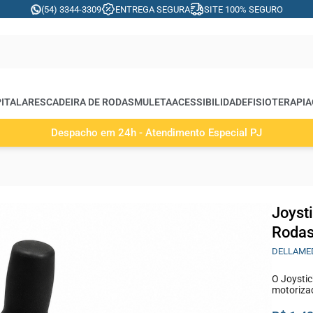
(54) 3344-3309
ENTREGA SEGURA
SITE 100% SEGURO
ITALARES
CADEIRA DE RODAS
MULETA
ACESSIBILIDADE
FISIOTERAPIA
Despacho em 24h - Atendimento Especial PJ
Joyst
Rodas
DELLAME
O Joystic
motoriza