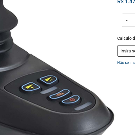
R$ 1.4
-
Não sei m