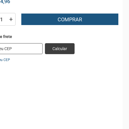
74,96
+
COMPRAR
Calcular
eu CEP