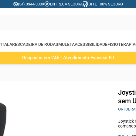
(54) 3344-3309
ENTREGA SEGURA
SITE 100% SEGURO
ITALARES
CADEIRA DE RODAS
MULETA
ACESSIBILIDADE
FISIOTERAPIA
Despacho em 24h - Atendimento Especial PJ
Joyst
sem U
ORTOBRA
Joystick
comando 