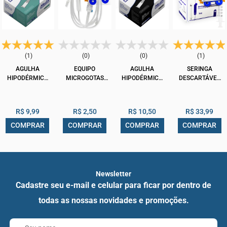
(1)
(0)
(0)
(1)
AGULHA
EQUIPO
AGULHA
SERINGA
HIPODÉRMICA
MICROGOTAS
HIPODÉRMICA
DESCARTÁVEL
DESCARTÁVEL
SLIP COMPLETO
DESCARTÁVEL
LUER LOCK 3ML
MEDIX
UNIDADE MEDIX
MEDIX
SEM AGULHA
25X0,80MM
25X0,70MM
MEDIX 100UN
R$ 9,99
R$ 2,50
R$ 10,50
R$ 33,99
100UN
100UN
COMPRAR
COMPRAR
COMPRAR
COMPRAR
Newsletter
Cadastre seu e-mail e celular para ficar por dentro de
todas as nossas novidades e promoções.