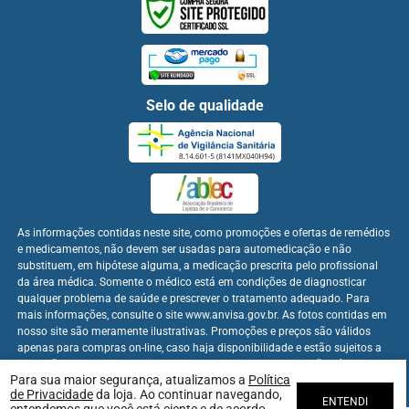
Selo de qualidade
As informações contidas neste site, como promoções e ofertas de remédios
e medicamentos, não devem ser usadas para automedicação e não
substituem, em hipótese alguma, a medicação prescrita pelo profissional
da área médica. Somente o médico está em condições de diagnosticar
qualquer problema de saúde e prescrever o tratamento adequado. Para
mais informações, consulte o site www.anvisa.gov.br. As fotos contidas em
nosso site são meramente ilustrativas. Promoções e preços são válidos
apenas para compras on-line, caso haja disponibilidade e estão sujeitos a
alterações no decorrer do dia. Os preços publicados no site são válidos
Para sua maior segurança, atualizamos a
Política
apenas para compras on-line.
de Privacidade
da loja. Ao continuar navegando,
ENTENDI