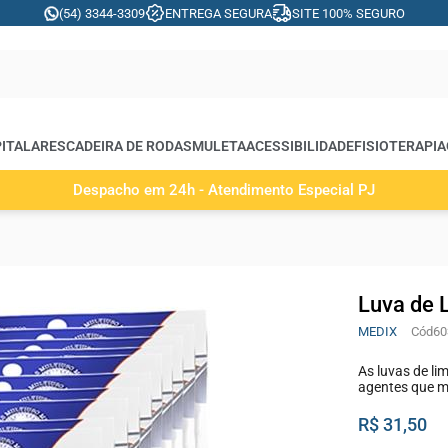
(54) 3344-3309
ENTREGA SEGURA
SITE 100% SEGURO
ITALARES
CADEIRA DE RODAS
MULETA
ACESSIBILIDADE
FISIOTERAPIA
Despacho em 24h - Atendimento Especial PJ
Luva de 
MEDIX
60
As luvas de li
agentes que m
R$ 31,50