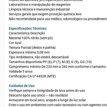
Laboratórios e manipulação de reagentes
Limpeza técnica e manutenção industrial
Serviços gerais que exigem proteção química leve
Não recomendada para uso médico, odontológico ou procedimentos
Especificações Técnicas:
Característica Descrição
Material 100% nitrilo (sem pó)
Cor Azul
Textura Parcial (dedos e palma)
Espessura mínima 0,08 mm
Tipo Ambidestra, não estéril, descartável
Tamanhos disponíveis PP (6), P (7), M (8), G (9), GG (10)
Comprimento mínimo De 220 mm a 260 mm conforme o tamanho
Validade 5 anos
Certificação CA nº 44528 (MTE)
Cuidados de Uso:
Verifique sempre a integridade da luva antes do uso
Descarte após uso único – não reutilizar
Armazene em local seco, arejado e longe da luz solar
Evite o uso em ambientes com calor excessivo ou com agentes cor