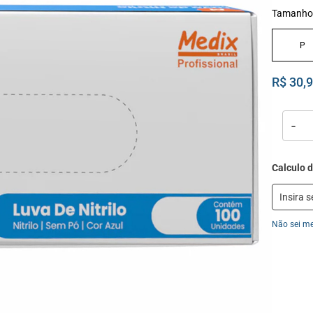
Tamanho
P
R$ 30,
-
Não sei m