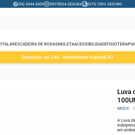
(54) 3344-3309
ENTREGA SEGURA
SITE 100% SEGURO
ITALARES
CADEIRA DE RODAS
MULETA
ACESSIBILIDADE
FISIOTERAPIA
Despacho em 24h - Atendimento Especial PJ
Luva 
100U
MEDIX
A Luva de
indispens
em ambien