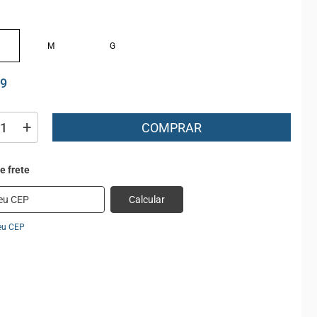
M
G
99
+
COMPRAR
Calcular
eu CEP