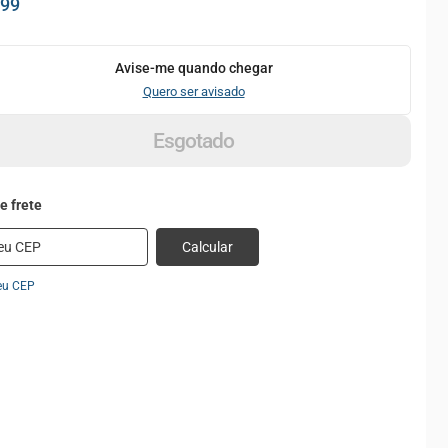
,99
Avise-me quando chegar
Quero ser avisado
Esgotado
Calcular
eu CEP