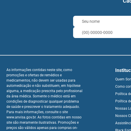
Cad
Institu
As informações contidas neste site, como
promoções e ofertas de remédios e
Quem So
medicamentos, não devem ser usadas para
automedicação e não substituem, em hipótese
Como co
alguma, a medicação prescrita pelo profissional
Política 
da área médica. Somente o médico está em
Política d
condições de diagnosticar qualquer problema
de saúde e prescrever o tratamento adequado.
Nossas L
Para mais informações, consulte o site
Nossos Cl
www.anvisa.gov.br. As fotos contidas em nosso
site são meramente ilustrativas. Promoções e
Assistênc
preços são válidos apenas para compras on-
Black Fri