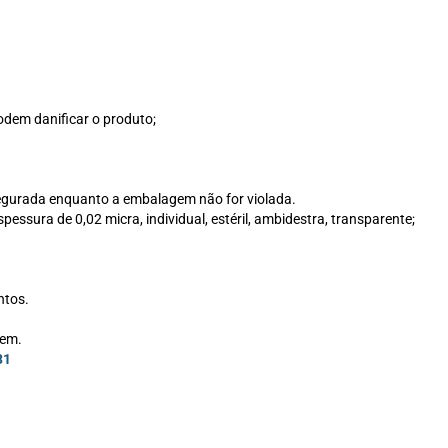
podem danificar o produto;
ssegurada enquanto a embalagem não for violada.
pessura de 0,02 micra, individual, estéril, ambidestra, transparente;
ntos.
gem.
31