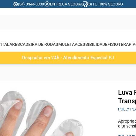
(54) 3344-3309
ENTREGA SEGURA
SITE 100% SEGURO
ITALARES
CADEIRA DE RODAS
MULETA
ACESSIBILIDADE
FISIOTERAPIA
Despacho em 24h - Atendimento Especial PJ
Luva 
Trans
POLLY PL
Apropriad
alta sensi