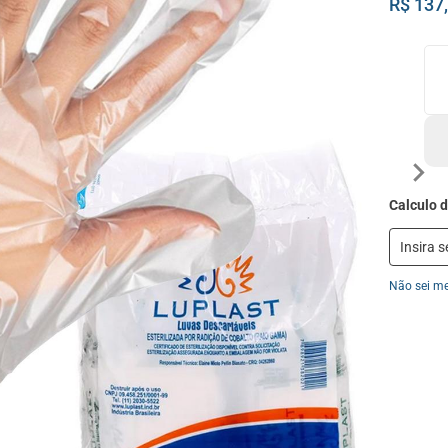
R$ 137
Não sei m