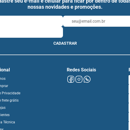
astre seu e-mail e celular para ficar por dentro de toda
nossas novidades e promoções.
CADASTRAR
cional
Redes Sociais
mos
mprar
de Privacidade
e frete grátis
ojas
ientes
ia Técnica
day