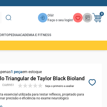
0
Olá!
Faça o seu login!
ORTOPEDIA
ACADEMIA E FITNESS
apenas
1
em estoque
o Triangular de Taylor Black Bioland
9951
Seja o primeiro a avaliar
a essencial utilizada para testar reflexos, projetado para
nar precisão e eficiência no exame neurológico