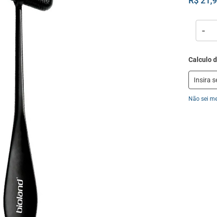
R$ 21,
-
Não sei m