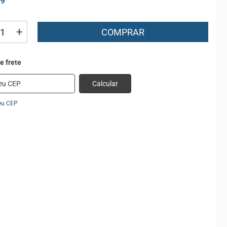
99
+
COMPRAR
Calcular
eu CEP