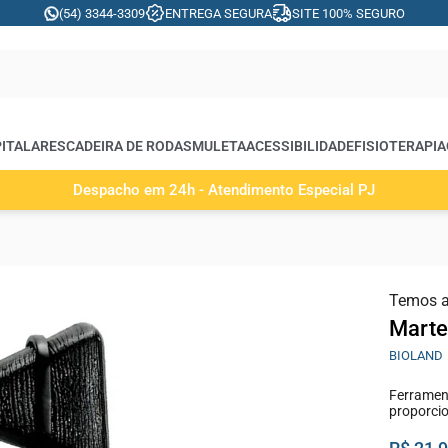
(54) 3344-3309
ENTREGA SEGURA
SITE 100% SEGURO
ITALARES
CADEIRA DE RODAS
MULETA
ACESSIBILIDADE
FISIOTERAPIA
Despacho em 24h - Atendimento Especial PJ
Temos 
Martel
BIOLAND
Ferrament
proporcio