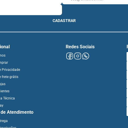
CADASTRAR
cional
Redes Sociais
mos
mprar
de Privacidade
e frete grátis
ojas
ientes
ia Técnica
day
l de Atendimento
ntrega