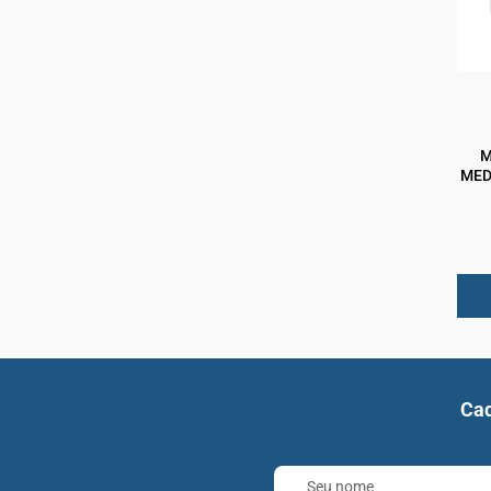
M
MED
Cad