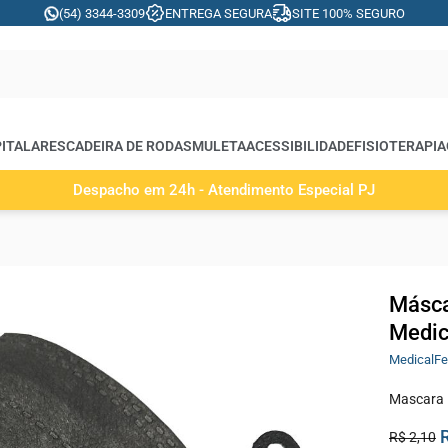
(54) 3344-3309
ENTREGA SEGURA
SITE 100% SEGURO
ITALARES
CADEIRA DE RODAS
MULETA
ACESSIBILIDADE
FISIOTERAPIA
Despacho em 24h - Atendimento Especial PJ
Másca
Medic
MedicalFe
Mascara 
R$ 2,10