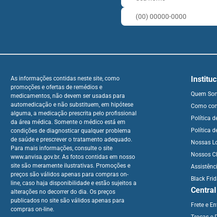
Institu
As informações contidas neste site, como
promoções e ofertas de remédios e
Quem So
medicamentos, não devem ser usadas para
automedicação e não substituem, em hipótese
Como co
alguma, a medicação prescrita pelo profissional
Política 
da área médica. Somente o médico está em
Política d
condições de diagnosticar qualquer problema
de saúde e prescrever o tratamento adequado.
Nossas L
Para mais informações, consulte o site
Nossos Cl
www.anvisa.gov.br. As fotos contidas em nosso
site são meramente ilustrativas. Promoções e
Assistênc
preços são válidos apenas para compras on-
Black Fri
line, caso haja disponibilidade e estão sujeitos a
Centra
alterações no decorrer do dia. Os preços
publicados no site são válidos apenas para
Frete e E
compras on-line.