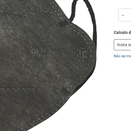
-
Não sei m