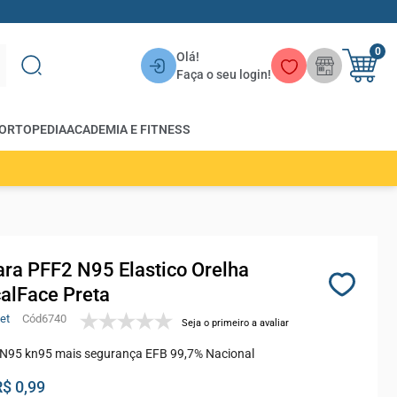
0
Olá!
Faça o seu login!
ORTOPEDIA
ACADEMIA E FITNESS
ra PFF2 N95 Elastico Orelha
alFace Preta
et
6740
Seja o primeiro a avaliar
N95 kn95 mais segurança EFB 99,7% Nacional
R$ 0,99