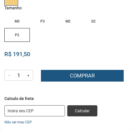
Tamanho
M3
P3
M2
G2
P2
R$ 191,50
COMPRAR
-
+
Calcular
Não sei meu CEP