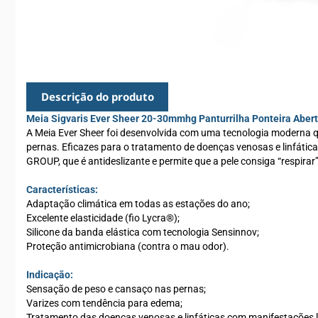
Descrição do produto
Meia Sigvaris Ever Sheer 20-30mmhg Panturrilha Ponteira Aber
A Meia Ever Sheer foi desenvolvida com uma tecnologia moderna qu
pernas. Eficazes para o tratamento de doenças venosas e linfátic
GROUP, que é antideslizante e permite que a pele consiga “respirar”
Características:
Adaptação climática em todas as estações do ano;
Excelente elasticidade (fio Lycra®);
Silicone da banda elástica com tecnologia Sensinnov;
Proteção antimicrobiana (contra o mau odor).
Indicação:
Sensação de peso e cansaço nas pernas;
Varizes com tendência para edema;
Tratamento das doenças venosas e linfáticas com manifestações 