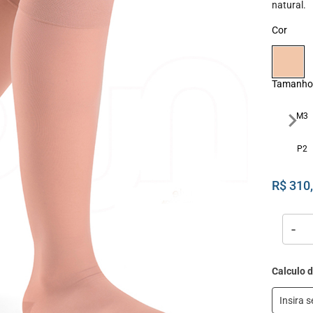
natural.
Cor
Tamanho
M3
P2
R$ 310
-