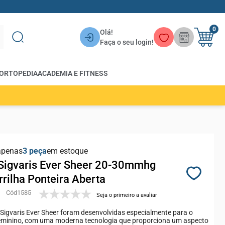
0
Olá!
Faça o seu login!
ORTOPEDIA
ACADEMIA E FITNESS
apenas
3
em estoque
Sigvaris Ever Sheer 20-30mmhg
rrilha Ponteira Aberta
1585
Seja o primeiro a avaliar
Sigvaris Ever Sheer foram desenvolvidas especialmente para o
feminino, com uma moderna tecnologia que proporciona um aspecto