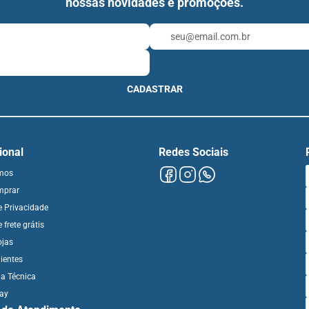
nossas novidades e promoções.
CADASTRAR
cional
Redes Sociais
mos
mprar
de Privacidade
e frete grátis
ojas
ientes
ia Técnica
day