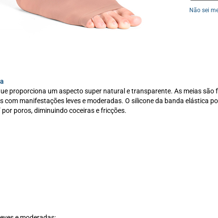
Não sei m
ta
e proporciona um aspecto super natural e transparente. As meias são fá
as com manifestações leves e moderadas. O silicone da banda elástica po
 por poros, diminuindo coceiras e fricções.
leves e moderadas;