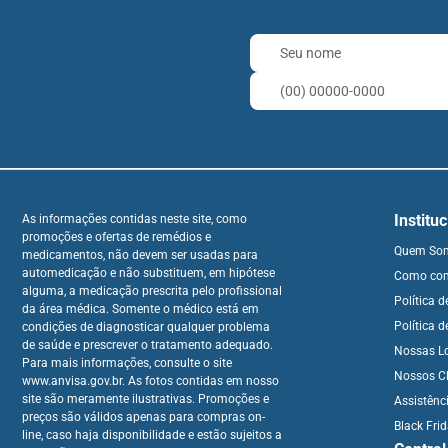
Institu
As informações contidas neste site, como
promoções e ofertas de remédios e
Quem So
medicamentos, não devem ser usadas para
automedicação e não substituem, em hipótese
Como co
alguma, a medicação prescrita pelo profissional
Política 
da área médica. Somente o médico está em
Política d
condições de diagnosticar qualquer problema
de saúde e prescrever o tratamento adequado.
Nossas L
Para mais informações, consulte o site
Nossos Cl
www.anvisa.gov.br. As fotos contidas em nosso
site são meramente ilustrativas. Promoções e
Assistênc
preços são válidos apenas para compras on-
Black Fri
line, caso haja disponibilidade e estão sujeitos a