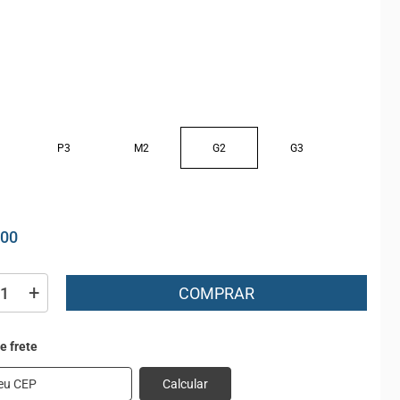
P3
M2
G2
G3
,00
+
COMPRAR
Calcular