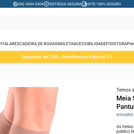
(54) 3344-3309
ENTREGA SEGURA
SITE 100% SEGURO
ITALARES
CADEIRA DE RODAS
MULETA
ACESSIBILIDADE
FISIOTERAPIA
Despacho em 24h - Atendimento Especial PJ
Temos 
Meia 
Pantu
SIGVARIS
As meias 
público 