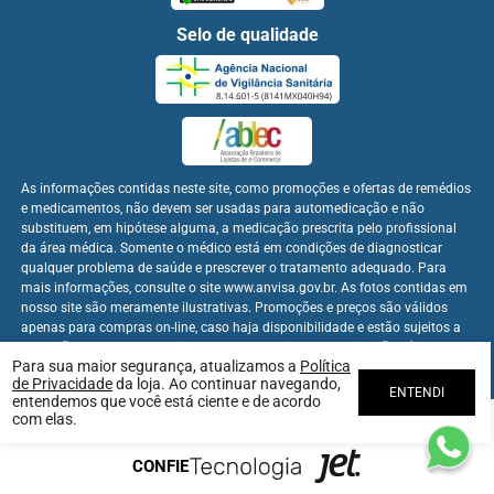
Selo de qualidade
As informações contidas neste site, como promoções e ofertas de remédios
e medicamentos, não devem ser usadas para automedicação e não
substituem, em hipótese alguma, a medicação prescrita pelo profissional
da área médica. Somente o médico está em condições de diagnosticar
qualquer problema de saúde e prescrever o tratamento adequado. Para
mais informações, consulte o site www.anvisa.gov.br. As fotos contidas em
nosso site são meramente ilustrativas. Promoções e preços são válidos
apenas para compras on-line, caso haja disponibilidade e estão sujeitos a
alterações no decorrer do dia. Os preços publicados no site são válidos
Para sua maior segurança, atualizamos a
Política
apenas para compras on-line.
de Privacidade
da loja. Ao continuar navegando,
ENTENDI
entendemos que você está ciente e de acordo
com elas.
Farmabem Distribuidora - CNPJ: 22.094.397/0001-60
CONFIE