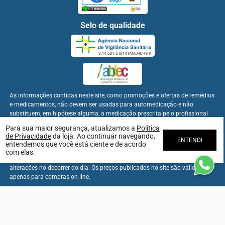
Selo de qualidade
As informações contidas neste site, como promoções e ofertas de remédios
e medicamentos, não devem ser usadas para automedicação e não
substituem, em hipótese alguma, a medicação prescrita pelo profissional
da área médica. Somente o médico está em condições de diagnosticar
Para sua maior segurança, atualizamos a
Política
qualquer problema de saúde e prescrever o tratamento adequado. Para
de Privacidade
da loja. Ao continuar navegando,
ENTENDI
mais informações, consulte o site www.anvisa.gov.br. As fotos contidas em
entendemos que você está ciente e de acordo
nosso site são meramente ilustrativas. Promoções e preços são válidos
com elas.
apenas para compras on-line, caso haja disponibilidade e estão sujeitos a
alterações no decorrer do dia. Os preços publicados no site são válidos
apenas para compras on-line.
Farmabem Distribuidora - CNPJ: 22.094.397/0001-60
CONFIE