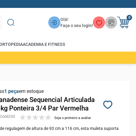
0
Olá!
Faça o seu login!
ORTOPEDIA
ACADEMIA E FITNESS
as
1
em estoque
anadense Sequencial Articulada
0kg Ponteira 3/4 Par Vermelha
4233
Seja o primeiro a avaliar
de regulagem de altura de 93 cm a 116 cm, esta muleta suporta