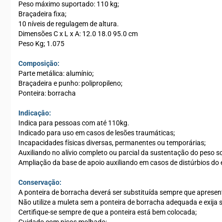
Peso máximo suportado: 110 kg;
Braçadeira fixa;
10 níveis de regulagem de altura.
Dimensões C x L x A: 12.0 18.0 95.0 cm
Peso Kg; 1.075
Composição:
Parte metálica: alumínio;
Braçadeira e punho: polipropileno;
Ponteira: borracha
Indicaçâo:
Indica para pessoas com até 110kg.
Indicado para uso em casos de lesões traumáticas;
Incapacidades físicas diversas, permanentes ou temporárias;
Auxiliando no alívio completo ou parcial da sustentação do peso s
Ampliação da base de apoio auxiliando em casos de distúrbios do eq
Conservação:
A ponteira de borracha deverá ser substituída sempre que apresenta
Não utilize a muleta sem a ponteira de borracha adequada e exija s
Certifique-se sempre de que a ponteira está bem colocada;