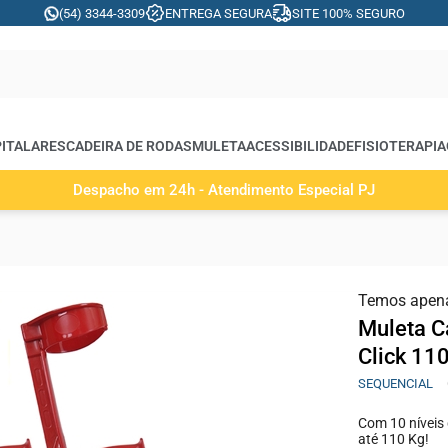
(54) 3344-3309
ENTREGA SEGURA
SITE 100% SEGURO
ITALARES
CADEIRA DE RODAS
MULETA
ACESSIBILIDADE
FISIOTERAPIA
Despacho em 24h - Atendimento Especial PJ
Temos apen
Muleta C
Click 11
SEQUENCIAL
Com 10 níveis 
até 110 Kg!