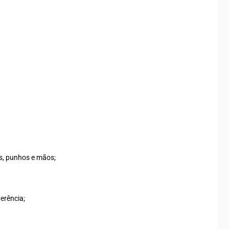
os, punhos e mãos;
erência;