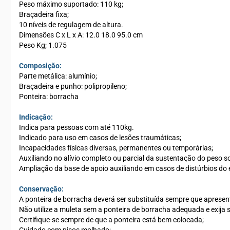
Peso máximo suportado: 110 kg;
Braçadeira fixa;
10 níveis de regulagem de altura.
Dimensões C x L x A: 12.0 18.0 95.0 cm
Peso Kg; 1.075
Composição:
Parte metálica: alumínio;
Braçadeira e punho: polipropileno;
Ponteira: borracha
Indicaçâo:
Indica para pessoas com até 110kg.
Indicado para uso em casos de lesões traumáticas;
Incapacidades físicas diversas, permanentes ou temporárias;
Auxiliando no alívio completo ou parcial da sustentação do peso s
Ampliação da base de apoio auxiliando em casos de distúrbios do eq
Conservação:
A ponteira de borracha deverá ser substituída sempre que apresenta
Não utilize a muleta sem a ponteira de borracha adequada e exija s
Certifique-se sempre de que a ponteira está bem colocada;