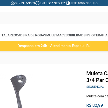
(54) 3344-3309
ENTREGA SEGURA
SITE 100% SEGURO
ITALARES
CADEIRA DE RODAS
MULETA
ACESSIBILIDADE
FISIOTERAPIA
Despacho em 24h - Atendimento Especial PJ
Muleta C
3/4 Par 
SEQUENCIAL
Muleta com de
R$ 82,99