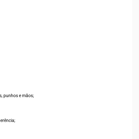
os, punhos e mãos;
erência;