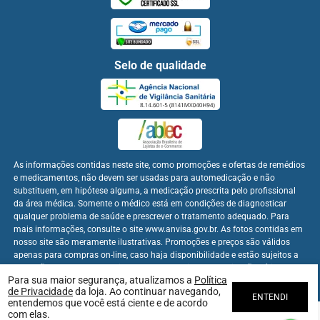
Selo de qualidade
As informações contidas neste site, como promoções e ofertas de remédios
e medicamentos, não devem ser usadas para automedicação e não
substituem, em hipótese alguma, a medicação prescrita pelo profissional
da área médica. Somente o médico está em condições de diagnosticar
qualquer problema de saúde e prescrever o tratamento adequado. Para
mais informações, consulte o site www.anvisa.gov.br. As fotos contidas em
nosso site são meramente ilustrativas. Promoções e preços são válidos
apenas para compras on-line, caso haja disponibilidade e estão sujeitos a
alterações no decorrer do dia. Os preços publicados no site são válidos
Para sua maior segurança, atualizamos a
Política
apenas para compras on-line.
de Privacidade
da loja. Ao continuar navegando,
ENTENDI
entendemos que você está ciente e de acordo
com elas.
Farmabem Distribuidora - CNPJ: 22.094.397/0001-60