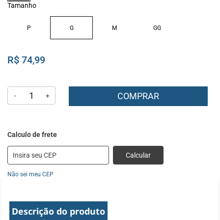
Tamanho
P
G
M
GG
R$ 74,99
COMPRAR
-
+
Calcular
Não sei meu CEP
Descrição do produto