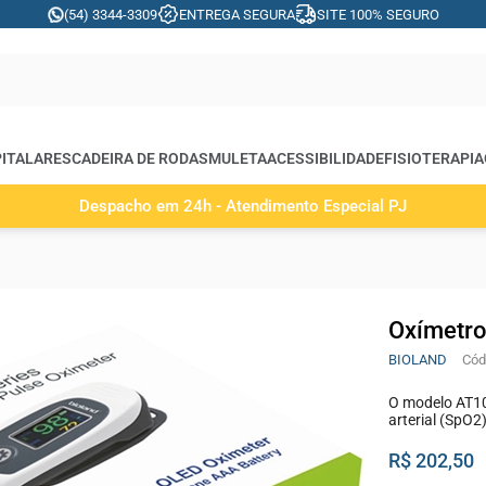
(54) 3344-3309
ENTREGA SEGURA
SITE 100% SEGURO
ITALARES
CADEIRA DE RODAS
MULETA
ACESSIBILIDADE
FISIOTERAPIA
Despacho em 24h - Atendimento Especial PJ
Oxímetro
BIOLAND
O modelo AT10
arterial (SpO2
R$ 202,50