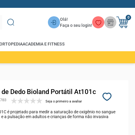
0
Olá!
Faça o seu login!
ORTOPEDIA
ACADEMIA E FITNESS
 de Dedo Bioland Portátil At101c
783
Seja o primeiro a avaliar
1C é projetado para medir a saturação de oxigênio no sangue
) e a pulsação em adultos e crianças de forma não invasiva