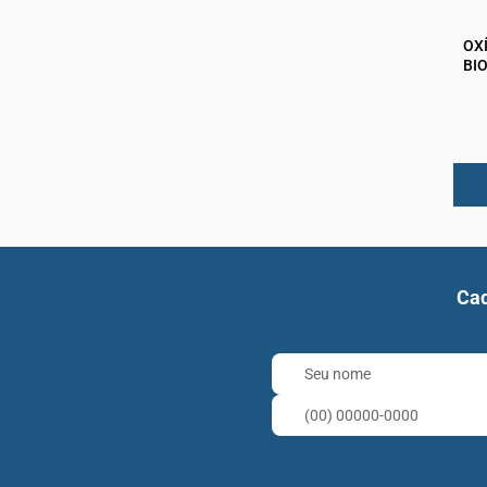
OX
BI
Cad