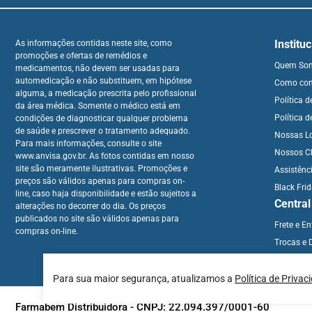
Institu
As informações contidas neste site, como
promoções e ofertas de remédios e
Quem So
medicamentos, não devem ser usadas para
automedicação e não substituem, em hipótese
Como co
alguma, a medicação prescrita pelo profissional
Política 
da área médica. Somente o médico está em
Política d
condições de diagnosticar qualquer problema
de saúde e prescrever o tratamento adequado.
Nossas L
Para mais informações, consulte o site
Nossos Cl
www.anvisa.gov.br. As fotos contidas em nosso
site são meramente ilustrativas. Promoções e
Assistênc
preços são válidos apenas para compras on-
Black Fri
line, caso haja disponibilidade e estão sujeitos a
Centra
alterações no decorrer do dia. Os preços
publicados no site são válidos apenas para
Frete e E
compras on-line.
Trocas e 
Para sua maior segurança, atualizamos a
Política de Privac
Farmabem Distribuidora - CNPJ: 22.094.397/0001-60