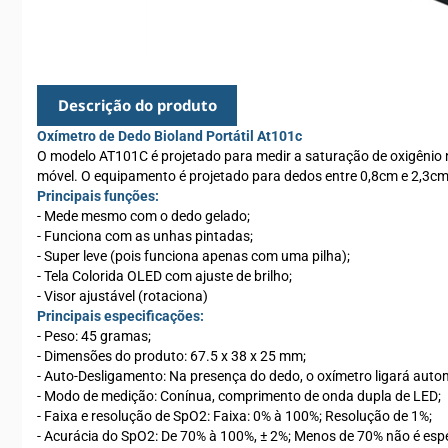
Descrição do produto
Oxímetro de Dedo Bioland Portátil At101c
O modelo AT101C é projetado para medir a saturação de oxigênio n
móvel. O equipamento é projetado para dedos entre 0,8cm e 2,3c
Principais funções:
- Mede mesmo com o dedo gelado;
- Funciona com as unhas pintadas;
- Super leve (pois funciona apenas com uma pilha);
- Tela Colorida OLED com ajuste de brilho;
- Visor ajustável (rotaciona)
Principais especificações:
- Peso: 45 gramas;
- Dimensões do produto: 67.5 x 38 x 25 mm;
- Auto-Desligamento: Na presença do dedo, o oxímetro ligará aut
- Modo de medição: Conínua, comprimento de onda dupla de LED;
- Faixa e resolução de SpO2: Faixa: 0% à 100%; Resolução de 1%;
- Acurácia do SpO2: De 70% à 100%, ± 2%; Menos de 70% não é espe