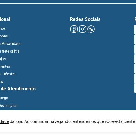
cional
Redes Sociais
mos
mprar
de Privacidade
e frete grátis
ojas
ientes
ia Técnica
day
l de Atendimento
ntrega
Devoluções
idade
da loja. Ao continuar navegando, entendemos que você está ciente 