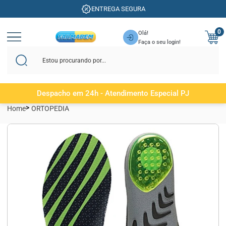
ENTREGA SEGURA
0
Olá!
Faça o seu login!
Despacho em 24h - Atendimento Especial PJ
Home
ORTOPEDIA