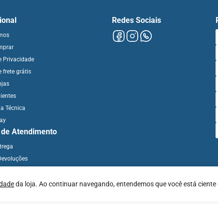
cional
Redes Sociais
mos
mprar
de Privacidade
e frete grátis
ojas
ientes
ia Técnica
day
l de Atendimento
ntrega
Devoluções
idade
da loja. Ao continuar navegando, entendemos que você está ciente 