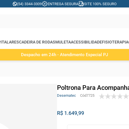
(54) 3344-3309
ENTREGA SEGURA
SITE 100% SEGURO
ITALARES
CADEIRA DE RODAS
MULETA
ACESSIBILIDADE
FISIOTERAPIA
Despacho em 24h - Atendimento Especial PJ
Poltrona Para Acompanh
Desematec
7725
R$ 1.649,99