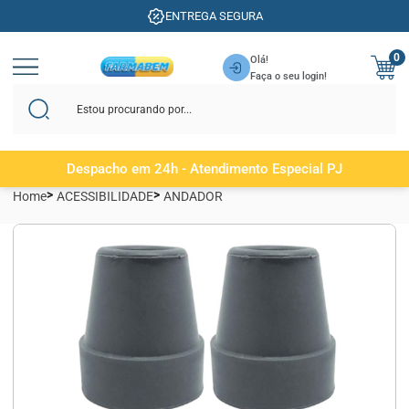
ENTREGA SEGURA
0
Olá!
Faça o seu login!
Despacho em 24h - Atendimento Especial PJ
Home
ACESSIBILIDADE
ANDADOR